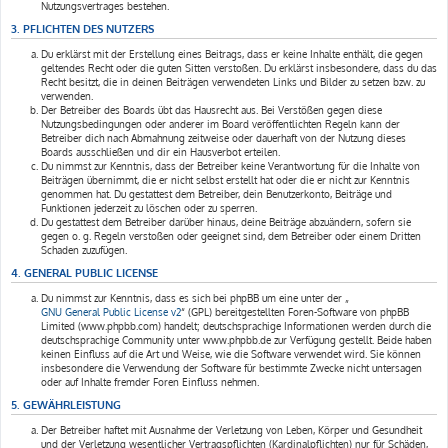
Nutzungsvertrages bestehen.
3. PFLICHTEN DES NUTZERS
Du erklärst mit der Erstellung eines Beitrags, dass er keine Inhalte enthält, die gegen
geltendes Recht oder die guten Sitten verstoßen. Du erklärst insbesondere, dass du das
Recht besitzt, die in deinen Beiträgen verwendeten Links und Bilder zu setzen bzw. zu
verwenden.
Der Betreiber des Boards übt das Hausrecht aus. Bei Verstößen gegen diese
Nutzungsbedingungen oder anderer im Board veröffentlichten Regeln kann der
Betreiber dich nach Abmahnung zeitweise oder dauerhaft von der Nutzung dieses
Boards ausschließen und dir ein Hausverbot erteilen.
Du nimmst zur Kenntnis, dass der Betreiber keine Verantwortung für die Inhalte von
Beiträgen übernimmt, die er nicht selbst erstellt hat oder die er nicht zur Kenntnis
genommen hat. Du gestattest dem Betreiber, dein Benutzerkonto, Beiträge und
Funktionen jederzeit zu löschen oder zu sperren.
Du gestattest dem Betreiber darüber hinaus, deine Beiträge abzuändern, sofern sie
gegen o. g. Regeln verstoßen oder geeignet sind, dem Betreiber oder einem Dritten
Schaden zuzufügen.
4. GENERAL PUBLIC LICENSE
Du nimmst zur Kenntnis, dass es sich bei phpBB um eine unter der „
GNU General Public License v2
“ (GPL) bereitgestellten Foren-Software von phpBB
Limited (www.phpbb.com) handelt; deutschsprachige Informationen werden durch die
deutschsprachige Community unter www.phpbb.de zur Verfügung gestellt. Beide haben
keinen Einfluss auf die Art und Weise, wie die Software verwendet wird. Sie können
insbesondere die Verwendung der Software für bestimmte Zwecke nicht untersagen
oder auf Inhalte fremder Foren Einfluss nehmen.
5. GEWÄHRLEISTUNG
Der Betreiber haftet mit Ausnahme der Verletzung von Leben, Körper und Gesundheit
und der Verletzung wesentlicher Vertragspflichten (Kardinalpflichten) nur für Schäden,