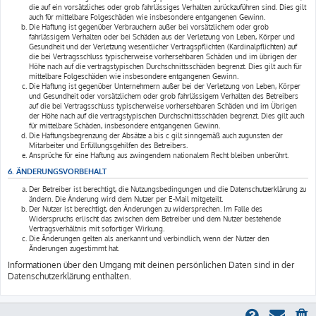
die auf ein vorsätzliches oder grob fahrlässiges Verhalten zurückzuführen sind. Dies gilt
auch für mittelbare Folgeschäden wie insbesondere entgangenen Gewinn.
Die Haftung ist gegenüber Verbrauchern außer bei vorsätzlichem oder grob
fahrlässigem Verhalten oder bei Schäden aus der Verletzung von Leben, Körper und
Gesundheit und der Verletzung wesentlicher Vertragspflichten (Kardinalpflichten) auf
die bei Vertragsschluss typischerweise vorhersehbaren Schäden und im übrigen der
Höhe nach auf die vertragstypischen Durchschnittsschäden begrenzt. Dies gilt auch für
mittelbare Folgeschäden wie insbesondere entgangenen Gewinn.
Die Haftung ist gegenüber Unternehmern außer bei der Verletzung von Leben, Körper
und Gesundheit oder vorsätzlichem oder grob fahrlässigem Verhalten des Betreibers
auf die bei Vertragsschluss typischerweise vorhersehbaren Schäden und im Übrigen
der Höhe nach auf die vertragstypischen Durchschnittsschäden begrenzt. Dies gilt auch
für mittelbare Schäden, insbesondere entgangenen Gewinn.
Die Haftungsbegrenzung der Absätze a bis c gilt sinngemäß auch zugunsten der
Mitarbeiter und Erfüllungsgehilfen des Betreibers.
Ansprüche für eine Haftung aus zwingendem nationalem Recht bleiben unberührt.
6. ÄNDERUNGSVORBEHALT
Der Betreiber ist berechtigt, die Nutzungsbedingungen und die Datenschutzerklärung zu
ändern. Die Änderung wird dem Nutzer per E-Mail mitgeteilt.
Der Nutzer ist berechtigt, den Änderungen zu widersprechen. Im Falle des
Widerspruchs erlischt das zwischen dem Betreiber und dem Nutzer bestehende
Vertragsverhältnis mit sofortiger Wirkung.
Die Änderungen gelten als anerkannt und verbindlich, wenn der Nutzer den
Änderungen zugestimmt hat.
Informationen über den Umgang mit deinen persönlichen Daten sind in der
Datenschutzerklärung enthalten.