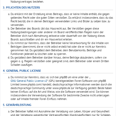
Nutzungsvertrages bestehen.
3. PFLICHTEN DES NUTZERS
Du erklärst mit der Erstellung eines Beitrags, dass er keine Inhalte enthält, die gegen
geltendes Recht oder die guten Sitten verstoßen. Du erklärst insbesondere, dass du das
Recht besitzt, die in deinen Beiträgen verwendeten Links und Bilder zu setzen bzw. zu
verwenden.
Der Betreiber des Boards übt das Hausrecht aus. Bei Verstößen gegen diese
Nutzungsbedingungen oder anderer im Board veröffentlichten Regeln kann der
Betreiber dich nach Abmahnung zeitweise oder dauerhaft von der Nutzung dieses
Boards ausschließen und dir ein Hausverbot erteilen.
Du nimmst zur Kenntnis, dass der Betreiber keine Verantwortung für die Inhalte von
Beiträgen übernimmt, die er nicht selbst erstellt hat oder die er nicht zur Kenntnis
genommen hat. Du gestattest dem Betreiber, dein Benutzerkonto, Beiträge und
Funktionen jederzeit zu löschen oder zu sperren.
Du gestattest dem Betreiber darüber hinaus, deine Beiträge abzuändern, sofern sie
gegen o. g. Regeln verstoßen oder geeignet sind, dem Betreiber oder einem Dritten
Schaden zuzufügen.
4. GENERAL PUBLIC LICENSE
Du nimmst zur Kenntnis, dass es sich bei phpBB um eine unter der „
GNU General Public License v2
“ (GPL) bereitgestellten Foren-Software von phpBB
Limited (www.phpbb.com) handelt; deutschsprachige Informationen werden durch die
deutschsprachige Community unter www.phpbb.de zur Verfügung gestellt. Beide haben
keinen Einfluss auf die Art und Weise, wie die Software verwendet wird. Sie können
insbesondere die Verwendung der Software für bestimmte Zwecke nicht untersagen
oder auf Inhalte fremder Foren Einfluss nehmen.
5. GEWÄHRLEISTUNG
Der Betreiber haftet mit Ausnahme der Verletzung von Leben, Körper und Gesundheit
und der Verletzung wesentlicher Vertragspflichten (Kardinalpflichten) nur für Schäden,