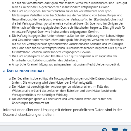
die auf ein vorsätzliches oder grob fahrlässiges Verhalten zurückzuführen sind. Dies gilt
auch für mittelbare Folgeschäden wie insbesondere entgangenen Gewinn.
Die Haftung ist gegenüber Verbrauchern außer bei vorsätzlichem oder grob
fahrlässigem Verhalten oder bei Schäden aus der Verletzung von Leben, Körper und
Gesundheit und der Verletzung wesentlicher Vertragspflichten (Kardinalpflichten) auf
die bei Vertragsschluss typischerweise vorhersehbaren Schäden und im übrigen der
Höhe nach auf die vertragstypischen Durchschnittsschäden begrenzt. Dies gilt auch für
mittelbare Folgeschäden wie insbesondere entgangenen Gewinn.
Die Haftung ist gegenüber Unternehmern außer bei der Verletzung von Leben, Körper
und Gesundheit oder vorsätzlichem oder grob fahrlässigem Verhalten des Betreibers
auf die bei Vertragsschluss typischerweise vorhersehbaren Schäden und im Übrigen
der Höhe nach auf die vertragstypischen Durchschnittsschäden begrenzt. Dies gilt auch
für mittelbare Schäden, insbesondere entgangenen Gewinn.
Die Haftungsbegrenzung der Absätze a bis c gilt sinngemäß auch zugunsten der
Mitarbeiter und Erfüllungsgehilfen des Betreibers.
Ansprüche für eine Haftung aus zwingendem nationalem Recht bleiben unberührt.
6. ÄNDERUNGSVORBEHALT
Der Betreiber ist berechtigt, die Nutzungsbedingungen und die Datenschutzerklärung zu
ändern. Die Änderung wird dem Nutzer per E-Mail mitgeteilt.
Der Nutzer ist berechtigt, den Änderungen zu widersprechen. Im Falle des
Widerspruchs erlischt das zwischen dem Betreiber und dem Nutzer bestehende
Vertragsverhältnis mit sofortiger Wirkung.
Die Änderungen gelten als anerkannt und verbindlich, wenn der Nutzer den
Änderungen zugestimmt hat.
Informationen über den Umgang mit deinen persönlichen Daten sind in der
Datenschutzerklärung enthalten.