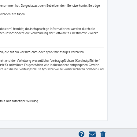
 genommen hat. Du gestattest dem Betreiber, dein Benutzerkonto, Beiträge
Schaden zuzufügen.
pbb.com) handelt; deutschsprachige Informationen werden durch die
können insbesondere die Verwendung der Software für bestimmte Zwecke
n, die auf ein vorsätzliches oder grob fahrlässiges Verhalten
t und der Verletzung wesentlicher Vertragspflichten (Kardinalpflichten)
 auch für mittelbare Folgeschäden wie insbesondere entgangenen Gewinn.
rs auf die bei Vertragsschluss typischerweise vorhersehbaren Schäden und
tnis mit sofortiger Wirkung.