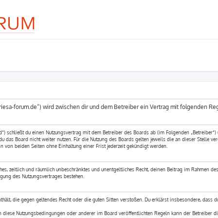
-riesa-forum.de“) wird zwischen dir und dem Betreiber ein Vertrag mit folgenden R
d“) schließt du einen Nutzungsvertrag mit dem Betreiber des Boards ab (im Folgenden „Betreiber“)
 das Board nicht weiter nutzen. Für die Nutzung des Boards gelten jeweils die an dieser Stelle ver
 von beiden Seiten ohne Einhaltung einer Frist jederzeit gekündigt werden.
ches, zeitlich und räumlich unbeschränktes und unentgeltliches Recht, deinen Beitrag im Rahmen des
igung des Nutzungsvertrages bestehen.
enthält, die gegen geltendes Recht oder die guten Sitten verstoßen. Du erklärst insbesondere, dass 
en diese Nutzungsbedingungen oder anderer im Board veröffentlichten Regeln kann der Betreiber d