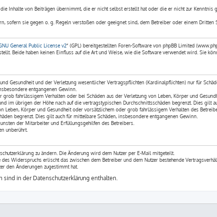
ie Inhalte von Beiträgen übernimmt, die er nicht selbst erstellt hat oder die er nicht zur Kenntnis
rn, sofern sie gegen o. g. Regeln verstoßen oder geeignet sind, dem Betreiber oder einem Dritten 
GNU General Public License v2
“ (GPL) bereitgestellten Foren-Software von phpBB Limited (www.ph
llt. Beide haben keinen Einfluss auf die Art und Weise, wie die Software verwendet wird. Sie 
nd Gesundheit und der Verletzung wesentlicher Vertragspflichten (Kardinalpflichten) nur für Schäde
e insbesondere entgangenen Gewinn.
r grob fahrlässigem Verhalten oder bei Schäden aus der Verletzung von Leben, Körper und Gesundhei
und im übrigen der Höhe nach auf die vertragstypischen Durchschnittsschäden begrenzt. Dies gilt
on Leben, Körper und Gesundheit oder vorsätzlichem oder grob fahrlässigem Verhalten des Betreibe
häden begrenzt. Dies gilt auch für mittelbare Schäden, insbesondere entgangenen Gewinn.
nsten der Mitarbeiter und Erfüllungsgehilfen des Betreibers.
n unberührt.
schutzerklärung zu ändern. Die Änderung wird dem Nutzer per E-Mail mitgeteilt.
le des Widerspruchs erlischt das zwischen dem Betreiber und dem Nutzer bestehende Vertragsverhäl
zer den Änderungen zugestimmt hat.
sind in der Datenschutzerklärung enthalten.