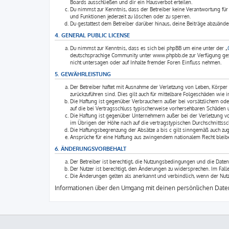
Boards ausschließen und dir ein Hausverbot erteilen.
Du nimmst zur Kenntnis, dass der Betreiber keine Verantwortung für d
und Funktionen jederzeit zu löschen oder zu sperren.
Du gestattest dem Betreiber darüber hinaus, deine Beiträge abzuände
4. GENERAL PUBLIC LICENSE
Du nimmst zur Kenntnis, dass es sich bei phpBB um eine unter der „
deutschsprachige Community unter www.phpbb.de zur Verfügung geste
nicht untersagen oder auf Inhalte fremder Foren Einfluss nehmen.
5. GEWÄHRLEISTUNG
Der Betreiber haftet mit Ausnahme der Verletzung von Leben, Körper u
zurückzuführen sind. Dies gilt auch für mittelbare Folgeschäden wi
Die Haftung ist gegenüber Verbrauchern außer bei vorsätzlichem ode
auf die bei Vertragsschluss typischerweise vorhersehbaren Schäden 
Die Haftung ist gegenüber Unternehmern außer bei der Verletzung v
im Übrigen der Höhe nach auf die vertragstypischen Durchschnittssc
Die Haftungsbegrenzung der Absätze a bis c gilt sinngemäß auch zugu
Ansprüche für eine Haftung aus zwingendem nationalem Recht bleibe
6. ÄNDERUNGSVORBEHALT
Der Betreiber ist berechtigt, die Nutzungsbedingungen und die Daten
Der Nutzer ist berechtigt, den Änderungen zu widersprechen. Im Fal
Die Änderungen gelten als anerkannt und verbindlich, wenn der Nut
Informationen über den Umgang mit deinen persönlichen Daten 