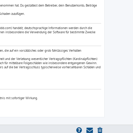
 genommen hat. Du gestattest dem Betreiber, dein Benutzerkonto, Beiträge
Schaden zuzufügen.
pbb.com) handelt; deutschsprachige Informationen werden durch die
können insbesondere die Verwendung der Software für bestimmte Zwecke
n, die auf ein vorsätzliches oder grob fahrlässiges Verhalten
t und der Verletzung wesentlicher Vertragspflichten (Kardinalpflichten)
 auch für mittelbare Folgeschäden wie insbesondere entgangenen Gewinn.
rs auf die bei Vertragsschluss typischerweise vorhersehbaren Schäden und
tnis mit sofortiger Wirkung.