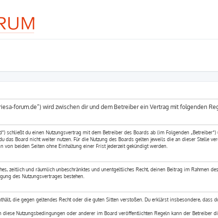
-riesa-forum.de“) wird zwischen dir und dem Betreiber ein Vertrag mit folgenden R
d“) schließt du einen Nutzungsvertrag mit dem Betreiber des Boards ab (im Folgenden „Betreiber“)
 das Board nicht weiter nutzen. Für die Nutzung des Boards gelten jeweils die an dieser Stelle ver
 von beiden Seiten ohne Einhaltung einer Frist jederzeit gekündigt werden.
ches, zeitlich und räumlich unbeschränktes und unentgeltliches Recht, deinen Beitrag im Rahmen des
igung des Nutzungsvertrages bestehen.
enthält, die gegen geltendes Recht oder die guten Sitten verstoßen. Du erklärst insbesondere, dass 
en diese Nutzungsbedingungen oder anderer im Board veröffentlichten Regeln kann der Betreiber d