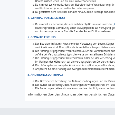
Boards ausschließen und dir ein Hausverbot erteilen.
Du nimmst zur Kenntnis, dass der Betreiber keine Verantwortung für d
und Funktionen jederzeit zu löschen oder zu sperren.
Du gestattest dem Betreiber darüber hinaus, deine Beiträge abzuände
4. GENERAL PUBLIC LICENSE
Du nimmst zur Kenntnis, dass es sich bei phpBB um eine unter der „
deutschsprachige Community unter www.phpbb.de zur Verfügung geste
nicht untersagen oder auf Inhalte fremder Foren Einfluss nehmen.
5. GEWÄHRLEISTUNG
Der Betreiber haftet mit Ausnahme der Verletzung von Leben, Körper u
zurückzuführen sind. Dies gilt auch für mittelbare Folgeschäden wi
Die Haftung ist gegenüber Verbrauchern außer bei vorsätzlichem ode
auf die bei Vertragsschluss typischerweise vorhersehbaren Schäden 
Die Haftung ist gegenüber Unternehmern außer bei der Verletzung v
im Übrigen der Höhe nach auf die vertragstypischen Durchschnittssc
Die Haftungsbegrenzung der Absätze a bis c gilt sinngemäß auch zugu
Ansprüche für eine Haftung aus zwingendem nationalem Recht bleibe
6. ÄNDERUNGSVORBEHALT
Der Betreiber ist berechtigt, die Nutzungsbedingungen und die Daten
Der Nutzer ist berechtigt, den Änderungen zu widersprechen. Im Fal
Die Änderungen gelten als anerkannt und verbindlich, wenn der Nut
Informationen über den Umgang mit deinen persönlichen Daten 