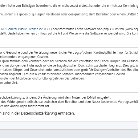
ie Inhalte von Beiträgen übernimmt, die er nicht selbst erstellt hat oder die er nicht zur Kenntnis
rn, sofern sie gegen o. g. Regeln verstoßen oder geeignet sind, dem Betreiber oder einem Dritten 
GNU General Public License v2
“ (GPL) bereitgestellten Foren-Software von phpBB Limited (www.ph
llt. Beide haben keinen Einfluss auf die Art und Weise, wie die Software verwendet wird. Sie 
nd Gesundheit und der Verletzung wesentlicher Vertragspflichten (Kardinalpflichten) nur für Schäde
e insbesondere entgangenen Gewinn.
r grob fahrlässigem Verhalten oder bei Schäden aus der Verletzung von Leben, Körper und Gesundhei
und im übrigen der Höhe nach auf die vertragstypischen Durchschnittsschäden begrenzt. Dies gilt
on Leben, Körper und Gesundheit oder vorsätzlichem oder grob fahrlässigem Verhalten des Betreibe
häden begrenzt. Dies gilt auch für mittelbare Schäden, insbesondere entgangenen Gewinn.
nsten der Mitarbeiter und Erfüllungsgehilfen des Betreibers.
n unberührt.
schutzerklärung zu ändern. Die Änderung wird dem Nutzer per E-Mail mitgeteilt.
le des Widerspruchs erlischt das zwischen dem Betreiber und dem Nutzer bestehende Vertragsverhäl
zer den Änderungen zugestimmt hat.
sind in der Datenschutzerklärung enthalten.