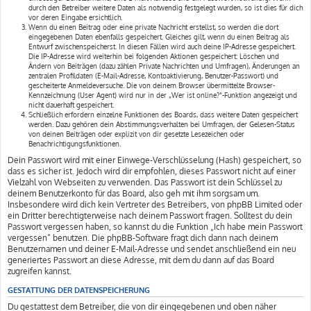
durch den Betreiber weitere Daten als notwendig festgelegt wurden, so ist dies für dich
vor deren Eingabe ersichtlich.
Wenn du einen Beitrag oder eine private Nachricht erstellst, so werden die dort
eingegebenen Daten ebenfalls gespeichert. Gleiches gilt, wenn du einen Beitrag als
Entwurf zwischenspeicherst. In diesen Fällen wird auch deine IP-Adresse gespeichert.
Die IP-Adresse wird weiterhin bei folgenden Aktionen gespeichert: Löschen und
Ändern von Beiträgen (dazu zählen Private Nachrichten und Umfragen), Änderungen an
zentralen Profildaten (E-Mail-Adresse, Kontoaktivierung, Benutzer-Passwort) und
gescheiterte Anmeldeversuche. Die von deinem Browser übermittelte Browser-
Kennzeichnung (User Agent) wird nur in der „Wer ist online?“-Funktion angezeigt und
nicht dauerhaft gespeichert.
Schließlich erfordern einzelne Funktionen des Boards, dass weitere Daten gespeichert
werden. Dazu gehören dein Abstimmungsverhalten bei Umfragen, der Gelesen-Status
von deinen Beiträgen oder explizit von dir gesetzte Lesezeichen oder
Benachrichtigungsfunktionen.
Dein Passwort wird mit einer Einwege-Verschlüsselung (Hash) gespeichert, so
dass es sicher ist. Jedoch wird dir empfohlen, dieses Passwort nicht auf einer
Vielzahl von Webseiten zu verwenden. Das Passwort ist dein Schlüssel zu
deinem Benutzerkonto für das Board, also geh mit ihm sorgsam um.
Insbesondere wird dich kein Vertreter des Betreibers, von phpBB Limited oder
ein Dritter berechtigterweise nach deinem Passwort fragen. Solltest du dein
Passwort vergessen haben, so kannst du die Funktion „Ich habe mein Passwort
vergessen“ benutzen. Die phpBB-Software fragt dich dann nach deinem
Benutzernamen und deiner E-Mail-Adresse und sendet anschließend ein neu
generiertes Passwort an diese Adresse, mit dem du dann auf das Board
zugreifen kannst.
GESTATTUNG DER DATENSPEICHERUNG
Du gestattest dem Betreiber, die von dir eingegebenen und oben näher