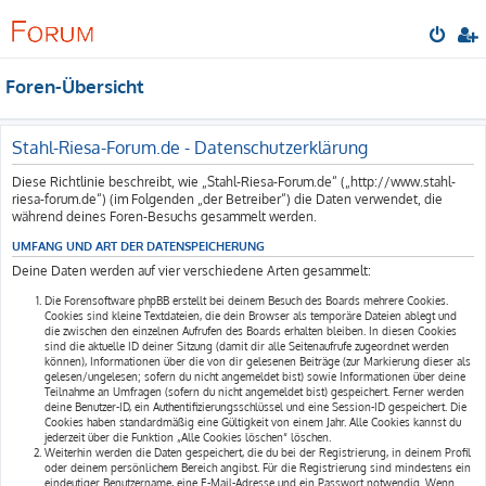
Foren-Übersicht
Stahl-Riesa-Forum.de - Datenschutzerklärung
Diese Richtlinie beschreibt, wie „Stahl-Riesa-Forum.de“ („http://www.stahl-
riesa-forum.de“) (im Folgenden „der Betreiber“) die Daten verwendet, die
während deines Foren-Besuchs gesammelt werden.
UMFANG UND ART DER DATENSPEICHERUNG
Deine Daten werden auf vier verschiedene Arten gesammelt:
Die Forensoftware phpBB erstellt bei deinem Besuch des Boards mehrere Cookies.
Cookies sind kleine Textdateien, die dein Browser als temporäre Dateien ablegt und
die zwischen den einzelnen Aufrufen des Boards erhalten bleiben. In diesen Cookies
sind die aktuelle ID deiner Sitzung (damit dir alle Seitenaufrufe zugeordnet werden
können), Informationen über die von dir gelesenen Beiträge (zur Markierung dieser als
gelesen/ungelesen; sofern du nicht angemeldet bist) sowie Informationen über deine
Teilnahme an Umfragen (sofern du nicht angemeldet bist) gespeichert. Ferner werden
deine Benutzer-ID, ein Authentifizierungsschlüssel und eine Session-ID gespeichert. Die
Cookies haben standardmäßig eine Gültigkeit von einem Jahr. Alle Cookies kannst du
jederzeit über die Funktion „Alle Cookies löschen“ löschen.
Weiterhin werden die Daten gespeichert, die du bei der Registrierung, in deinem Profil
oder deinem persönlichem Bereich angibst. Für die Registrierung sind mindestens ein
eindeutiger Benutzername, eine E-Mail-Adresse und ein Passwort notwendig. Wenn