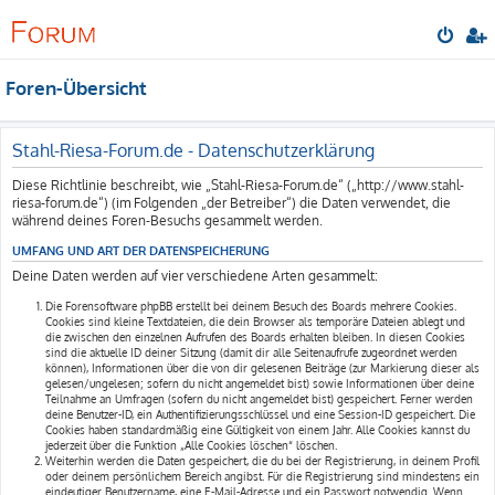
Foren-Übersicht
Stahl-Riesa-Forum.de - Datenschutzerklärung
Diese Richtlinie beschreibt, wie „Stahl-Riesa-Forum.de“ („http://www.stahl-
riesa-forum.de“) (im Folgenden „der Betreiber“) die Daten verwendet, die
während deines Foren-Besuchs gesammelt werden.
UMFANG UND ART DER DATENSPEICHERUNG
Deine Daten werden auf vier verschiedene Arten gesammelt:
Die Forensoftware phpBB erstellt bei deinem Besuch des Boards mehrere Cookies.
Cookies sind kleine Textdateien, die dein Browser als temporäre Dateien ablegt und
die zwischen den einzelnen Aufrufen des Boards erhalten bleiben. In diesen Cookies
sind die aktuelle ID deiner Sitzung (damit dir alle Seitenaufrufe zugeordnet werden
können), Informationen über die von dir gelesenen Beiträge (zur Markierung dieser als
gelesen/ungelesen; sofern du nicht angemeldet bist) sowie Informationen über deine
Teilnahme an Umfragen (sofern du nicht angemeldet bist) gespeichert. Ferner werden
deine Benutzer-ID, ein Authentifizierungsschlüssel und eine Session-ID gespeichert. Die
Cookies haben standardmäßig eine Gültigkeit von einem Jahr. Alle Cookies kannst du
jederzeit über die Funktion „Alle Cookies löschen“ löschen.
Weiterhin werden die Daten gespeichert, die du bei der Registrierung, in deinem Profil
oder deinem persönlichem Bereich angibst. Für die Registrierung sind mindestens ein
eindeutiger Benutzername, eine E-Mail-Adresse und ein Passwort notwendig. Wenn