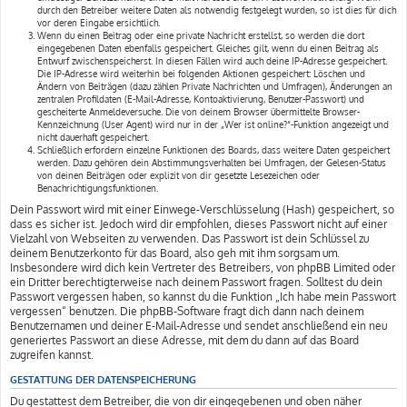
durch den Betreiber weitere Daten als notwendig festgelegt wurden, so ist dies für dich
vor deren Eingabe ersichtlich.
Wenn du einen Beitrag oder eine private Nachricht erstellst, so werden die dort
eingegebenen Daten ebenfalls gespeichert. Gleiches gilt, wenn du einen Beitrag als
Entwurf zwischenspeicherst. In diesen Fällen wird auch deine IP-Adresse gespeichert.
Die IP-Adresse wird weiterhin bei folgenden Aktionen gespeichert: Löschen und
Ändern von Beiträgen (dazu zählen Private Nachrichten und Umfragen), Änderungen an
zentralen Profildaten (E-Mail-Adresse, Kontoaktivierung, Benutzer-Passwort) und
gescheiterte Anmeldeversuche. Die von deinem Browser übermittelte Browser-
Kennzeichnung (User Agent) wird nur in der „Wer ist online?“-Funktion angezeigt und
nicht dauerhaft gespeichert.
Schließlich erfordern einzelne Funktionen des Boards, dass weitere Daten gespeichert
werden. Dazu gehören dein Abstimmungsverhalten bei Umfragen, der Gelesen-Status
von deinen Beiträgen oder explizit von dir gesetzte Lesezeichen oder
Benachrichtigungsfunktionen.
Dein Passwort wird mit einer Einwege-Verschlüsselung (Hash) gespeichert, so
dass es sicher ist. Jedoch wird dir empfohlen, dieses Passwort nicht auf einer
Vielzahl von Webseiten zu verwenden. Das Passwort ist dein Schlüssel zu
deinem Benutzerkonto für das Board, also geh mit ihm sorgsam um.
Insbesondere wird dich kein Vertreter des Betreibers, von phpBB Limited oder
ein Dritter berechtigterweise nach deinem Passwort fragen. Solltest du dein
Passwort vergessen haben, so kannst du die Funktion „Ich habe mein Passwort
vergessen“ benutzen. Die phpBB-Software fragt dich dann nach deinem
Benutzernamen und deiner E-Mail-Adresse und sendet anschließend ein neu
generiertes Passwort an diese Adresse, mit dem du dann auf das Board
zugreifen kannst.
GESTATTUNG DER DATENSPEICHERUNG
Du gestattest dem Betreiber, die von dir eingegebenen und oben näher