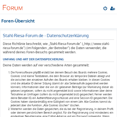
Foren-Übersicht
Stahl-Riesa-Forum.de - Datenschutzerklärung
Diese Richtlinie beschreibt, wie „Stahl-Riesa-Forum.de“ („http://www.stahl-
riesa-forum.de“) (im Folgenden „der Betreiber“) die Daten verwendet, die
während deines Foren-Besuchs gesammelt werden.
UMFANG UND ART DER DATENSPEICHERUNG
Deine Daten werden auf vier verschiedene Arten gesammelt:
Die Forensoftware phpBB erstellt bei deinem Besuch des Boards mehrere Cookies.
Cookies sind kleine Textdateien, die dein Browser als temporäre Dateien ablegt und
die zwischen den einzelnen Aufrufen des Boards erhalten bleiben. In diesen Cookies
sind die aktuelle ID deiner Sitzung (damit dir alle Seitenaufrufe zugeordnet werden
können), Informationen über die von dir gelesenen Beiträge (zur Markierung dieser als
gelesen/ungelesen; sofern du nicht angemeldet bist) sowie Informationen über deine
Teilnahme an Umfragen (sofern du nicht angemeldet bist) gespeichert. Ferner werden
deine Benutzer-ID, ein Authentifizierungsschlüssel und eine Session-ID gespeichert. Die
Cookies haben standardmäßig eine Gültigkeit von einem Jahr. Alle Cookies kannst du
jederzeit über die Funktion „Alle Cookies löschen“ löschen.
Weiterhin werden die Daten gespeichert, die du bei der Registrierung, in deinem Profil
oder deinem persönlichem Bereich angibst. Für die Registrierung sind mindestens ein
eindeutiger Benutzername, eine E-Mail-Adresse und ein Passwort notwendig. Wenn