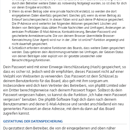
durch den Betreiber weitere Daten als notwendig festgelegt wurden, so ist dies für dich
vor deren Eingabe ersichtlich.
Wenn du einen Beitrag oder eine private Nachricht erstellst, so werden die dort
eingegebenen Daten ebenfalls gespeichert. Gleiches gilt, wenn du einen Beitrag als
Entwurf zwischenspeicherst. In diesen Fällen wird auch deine IP-Adresse gespeichert.
Die IP-Adresse wird weiterhin bei folgenden Aktionen gespeichert: Löschen und
Ändern von Beiträgen (dazu zählen Private Nachrichten und Umfragen), Änderungen an
zentralen Profildaten (E-Mail-Adresse, Kontoaktivierung, Benutzer-Passwort) und
gescheiterte Anmeldeversuche. Die von deinem Browser übermittelte Browser-
Kennzeichnung (User Agent) wird nur in der „Wer ist online?“-Funktion angezeigt und
nicht dauerhaft gespeichert.
Schließlich erfordern einzelne Funktionen des Boards, dass weitere Daten gespeichert
werden. Dazu gehören dein Abstimmungsverhalten bei Umfragen, der Gelesen-Status
von deinen Beiträgen oder explizit von dir gesetzte Lesezeichen oder
Benachrichtigungsfunktionen.
Dein Passwort wird mit einer Einwege-Verschlüsselung (Hash) gespeichert, so
dass es sicher ist. Jedoch wird dir empfohlen, dieses Passwort nicht auf einer
Vielzahl von Webseiten zu verwenden. Das Passwort ist dein Schlüssel zu
deinem Benutzerkonto für das Board, also geh mit ihm sorgsam um.
Insbesondere wird dich kein Vertreter des Betreibers, von phpBB Limited oder
ein Dritter berechtigterweise nach deinem Passwort fragen. Solltest du dein
Passwort vergessen haben, so kannst du die Funktion „Ich habe mein Passwort
vergessen“ benutzen. Die phpBB-Software fragt dich dann nach deinem
Benutzernamen und deiner E-Mail-Adresse und sendet anschließend ein neu
generiertes Passwort an diese Adresse, mit dem du dann auf das Board
zugreifen kannst.
GESTATTUNG DER DATENSPEICHERUNG
Du gestattest dem Betreiber, die von dir eingegebenen und oben näher