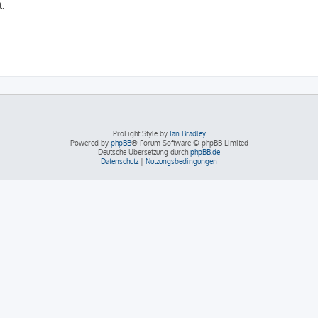
t.
ProLight Style by
Ian Bradley
Powered by
phpBB
® Forum Software © phpBB Limited
Deutsche Übersetzung durch
phpBB.de
Datenschutz
|
Nutzungsbedingungen