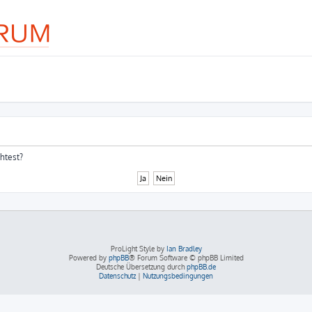
chtest?
ProLight Style by
Ian Bradley
Powered by
phpBB
® Forum Software © phpBB Limited
Deutsche Übersetzung durch
phpBB.de
Datenschutz
|
Nutzungsbedingungen