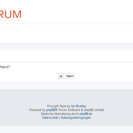
chtest?
ProLight Style by
Ian Bradley
Powered by
phpBB
® Forum Software © phpBB Limited
Deutsche Übersetzung durch
phpBB.de
Datenschutz
|
Nutzungsbedingungen