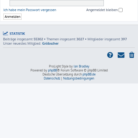
Ich habe mein Passwort vergessen
Angemeldet bleiben
STATISTIK
Beiträge insgesamt
55302
• Themen insgesamt
3027
• Mitglieder insgesamt
397
Unser neuestes Mitglied:
Gröbscher
ProLight Style by
Ian Bradley
Powered by
phpBB
® Forum Software © phpBB Limited
Deutsche Übersetzung durch
phpBB.de
Datenschutz
|
Nutzungsbedingungen