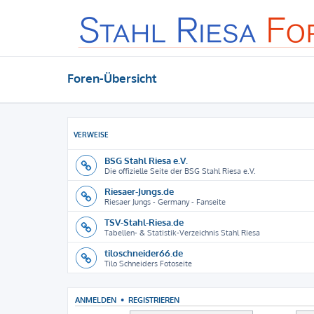
Foren-Übersicht
VERWEISE
BSG Stahl Riesa e.V.
Die offizielle Seite der BSG Stahl Riesa e.V.
Riesaer-Jungs.de
Riesaer Jungs - Germany - Fanseite
TSV-Stahl-Riesa.de
Tabellen- & Statistik-Verzeichnis Stahl Riesa
tiloschneider66.de
Tilo Schneiders Fotoseite
ANMELDEN
•
REGISTRIEREN