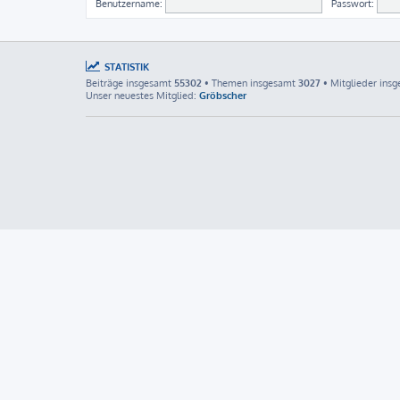
Benutzername:
Passwort:
STATISTIK
Beiträge insgesamt
55302
• Themen insgesamt
3027
• Mitglieder ins
Unser neuestes Mitglied:
Gröbscher