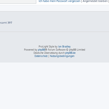
Ich habe mein Passwort vergessen
|
Angemeldet bleiben
gesamt
397
ProLight Style by
Ian Bradley
Powered by
phpBB
® Forum Software © phpBB Limited
Deutsche Übersetzung durch
phpBB.de
Datenschutz
|
Nutzungsbedingungen