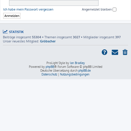
Ich habe mein Passwort vergessen
Angemeldet bleiben
STATISTIK
Beiträge insgesamt
55304
• Themen insgesamt
3027
• Mitglieder insgesamt
397
Unser neuestes Mitglied:
Gröbscher
ProLight Style by
Ian Bradley
Powered by
phpBB
® Forum Software © phpBB Limited
Deutsche Übersetzung durch
phpBB.de
Datenschutz
|
Nutzungsbedingungen