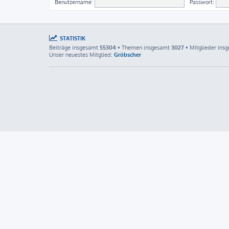
Benutzername:
Passwort:
STATISTIK
Beiträge insgesamt
55304
• Themen insgesamt
3027
• Mitglieder ins
Unser neuestes Mitglied:
Gröbscher