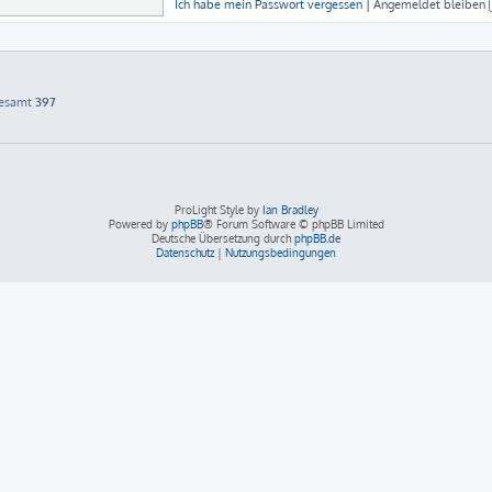
Ich habe mein Passwort vergessen
|
Angemeldet bleiben
gesamt
397
ProLight Style by
Ian Bradley
Powered by
phpBB
® Forum Software © phpBB Limited
Deutsche Übersetzung durch
phpBB.de
Datenschutz
|
Nutzungsbedingungen