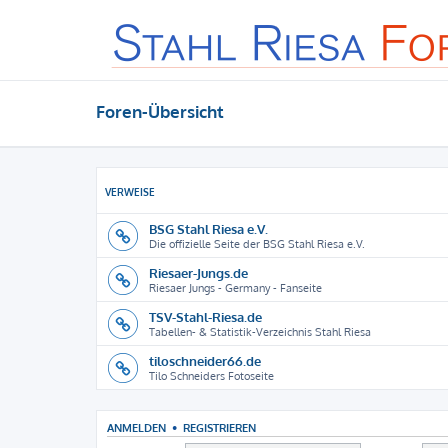
Foren-Übersicht
VERWEISE
BSG Stahl Riesa e.V.
Die offizielle Seite der BSG Stahl Riesa e.V.
Riesaer-Jungs.de
Riesaer Jungs - Germany - Fanseite
TSV-Stahl-Riesa.de
Tabellen- & Statistik-Verzeichnis Stahl Riesa
tiloschneider66.de
Tilo Schneiders Fotoseite
ANMELDEN
•
REGISTRIEREN