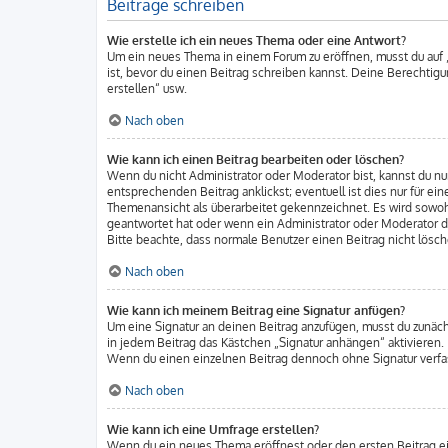
Beiträge schreiben
Wie erstelle ich ein neues Thema oder eine Antwort?
Um ein neues Thema in einem Forum zu eröffnen, musst du auf „
ist, bevor du einen Beitrag schreiben kannst. Deine Berechtigu
erstellen“ usw.
Nach oben
Wie kann ich einen Beitrag bearbeiten oder löschen?
Wenn du nicht Administrator oder Moderator bist, kannst du nu
entsprechenden Beitrag anklickst; eventuell ist dies nur für e
Themenansicht als überarbeitet gekennzeichnet. Es wird sowohl
geantwortet hat oder wenn ein Administrator oder Moderator dei
Bitte beachte, dass normale Benutzer einen Beitrag nicht lösc
Nach oben
Wie kann ich meinem Beitrag eine Signatur anfügen?
Um eine Signatur an deinen Beitrag anzufügen, musst du zunäch
in jedem Beitrag das Kästchen „Signatur anhängen“ aktivieren.
Wenn du einen einzelnen Beitrag dennoch ohne Signatur verfas
Nach oben
Wie kann ich eine Umfrage erstellen?
Wenn du ein neues Thema eröffnest oder den ersten Beitrag eine