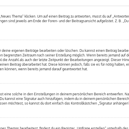
Neues Thema“ klicken. Um auf einen Beitrag zu antworten, musst du auf „Antworten“ 
ngen sind jeweils am Ende der Foren- und der Beitragsansicht aufgelistet. Z. B. „D
r deine eigenen Beiträge bearbeiten oder löschen. Du kannst einen Beitrag bearbe
inen begrenzten Zeitraum nach seiner Erstellung möglich. Wenn bereits jemand auf de
 die Anzahl als auch der letzte Zeitpunkt der Bearbeitungen angezeigt. Dieser Hin
nen Beitrag überarbeitet hat. Diese können jedoch, falls sie es für nötig halten, e
hen können, wenn bereits jemand darauf geantwortet hat.
st eine solche in den Einstellungen in deinem persönlichen Bereich entwerfen. Nac
 Du kannst eine Signatur auch hinzufügen, indem du in deinem persönlichen Bereic
sen möchtest, so kannst du dort einfach das Kontrollkästchen „Signatur anhängen“
s Themas bearbeitest, findest du ein Register „Umfrage erstellen“ unterhalb des F