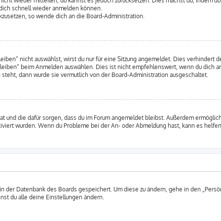
 nicht wieder mitteilen, du kannst es jedoch zurücksetzen. Dies machst du, indem d
u dich schnell wieder anmelden können.
ückzusetzen, so wende dich an die Board-Administration.
en“ nicht auswählst, wirst du nur für eine Sitzung angemeldet. Dies verhindert 
leiben“ beim Anmelden auswählen. Dies ist nicht empfehlenswert, wenn du dich an
 steht, dann wurde sie vermutlich von der Board-Administration ausgeschaltet.
 hat und die dafür sorgen, dass du im Forum angemeldet bleibst. Außerdem ermögli
tiviert wurden. Wenn du Probleme bei der An- oder Abmeldung hast, kann es helfen
 in der Datenbank des Boards gespeichert. Um diese zu ändern, gehe in den „Persön
nst du alle deine Einstellungen ändern.