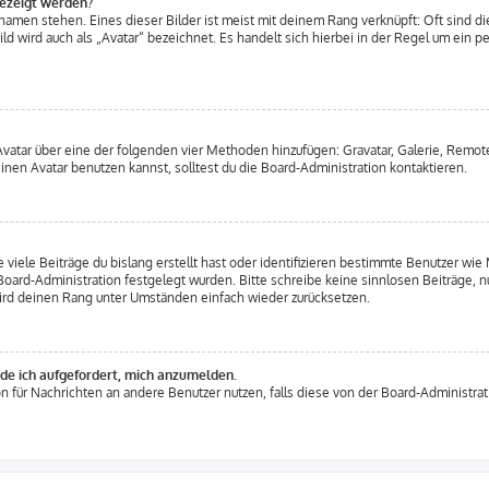
gezeigt werden?
amen stehen. Eines dieser Bilder ist meist mit deinem Rang verknüpft: Oft sind di
d wird auch als „Avatar“ bezeichnet. Es handelt sich hierbei in der Regel um ein p
 Avatar über eine der folgenden vier Methoden hinzufügen: Gravatar, Galerie, Rem
en Avatar benutzen kannst, solltest du die Board-Administration kontaktieren.
viele Beiträge du bislang erstellt hast oder identifizieren bestimmte Benutzer w
 Board-Administration festgelegt wurden. Bitte schreibe keine sinnlosen Beiträge
wird deinen Rang unter Umständen einfach wieder zurücksetzen.
rde ich aufgefordert, mich anzumelden.
ion für Nachrichten an andere Benutzer nutzen, falls diese von der Board-Administr