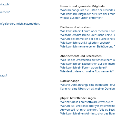
 falsch!
Freunde und ignorierte Mitglieder
Wozu benötige ich die Listen der Freunde 
 werden?
Wie kann ich Mitglieder zur Liste der Freu
wieder aus den Listen entfernen?
aufgefordert, mich anzumelden.
Die Foren durchsuchen
Wie kann ich ein Forum oder mehrere For
Weshalb erhalte ich bei der Suche keine E
Warum bekomme ich bei der Suche eine le
Wie kann ich nach Mitgliedern suchen?
Wie kann ich meine eigenen Beiträge und
Abonnements und Lesezeichen
Was ist der Unterschied zwischen einem 
Wie kann ich ein Lesezeichen auf ein The
Wie kann ich ein Forum abonnieren?
Wie deaktiviere ich meine Abonnements?
trags?
Dateianhänge
Welche Dateianhänge sind in diesem Foru
Kann ich eine Übersicht all meiner Dateia
phpBB betreffende Fragen
Wer hat diese Forensoftware entwickelt?
Warum ist Funktion x oder y nicht enthalt
An wen soll ich mich wenden, falls es Bes
Wie kann ich einen Administrator des Boa