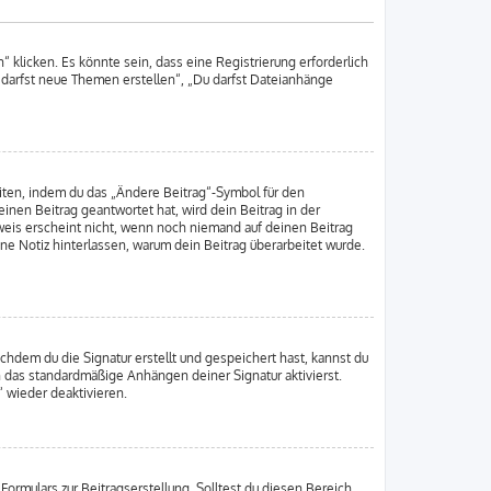
klicken. Es könnte sein, dass eine Registrierung erforderlich
u darfst neue Themen erstellen“, „Du darfst Dateianhänge
iten, indem du das „Ändere Beitrag“-Symbol für den
inen Beitrag geantwortet hat, wird dein Beitrag in der
weis erscheint nicht, wenn noch niemand auf deinen Beitrag
ine Notiz hinterlassen, warum dein Beitrag überarbeitet wurde.
hdem du die Signatur erstellt und gespeichert hast, kannst du
h das standardmäßige Anhängen deiner Signatur aktivierst.
 wieder deaktivieren.
ormulars zur Beitragserstellung. Solltest du diesen Bereich