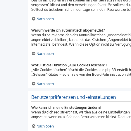
Das ist nicht schlimm! Wir können dir zwar dein altes Passwort
vergessen“ klickst und den Anweisungen folgst. So solltest d
Solltest du trotzdem nicht in der Lage sein, dein Passwort zur
Nach oben
Warum werde ich automatisch abgemeldet?
Wenn du beim Anmelden das Kontrollkästchen „Angemeldet bleib
angemeldet zu bleiben, kannst du das Kästchen „Angemeldet b
Internetcafé, befindest. Wenn diese Option nicht zur Verfügung
Nach oben
Wozu ist die Funktion „Alle Cookies löschen“?
„Alle Cookies löschen“ löscht die Cookies, die phpBB erstellt
„Gelesen“-Status – sofern sie von der Board-Administration ak
Nach oben
Benutzerpräferenzen und -einstellungen
Wie kann ich meine Einstellungen ändern?
Wenn du dich registriert hast, werden alle deine Einstellungen
angezeigt, wenn du auf deinen Benutzernamen klickst. Dort kan
Nach oben