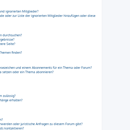
und ignorierten Mitglieder?
nde oder zur Liste der ignorierten Mitglieder hinzufügen oder diese
en durchsuchen?
rgebnisse?
ere Seite?
 Themen finden?
Lesezeichen und einem Abonnements für ein Thema oder Forum?
ma setzen oder ein Thema abonnieren?
m zulässig?
nhänge erhalten?
en?
chwerden oder juristische Anfragen zu diesem Forum gibt?
rds kontaktieren?