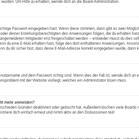
 wurden. Um Hilfe zu erhalten, wende dich an die Board-Administration.
 richtige Passwort eingegeben hast. Wenn diese stimmen, dann gibt es zwei Mögli
ern oder deiner Erziehungsberechtigten den Anweisungen folgen, die du erhalten hast
u angemeldeten Mitglieder erst freigeschaltet werden – entweder musst du dies selb
. Wenn du eine E-Mail erhalten hast, folge den dort enthaltenen Anweisungen. Anso
nn du dir sicher bist, dass deine E-Mail-Adresse korrekt eingegeben wurde, dann k
enutzername und dein Passwort richtig sind. Wenn dies der Fall ist, wende dich an 
tionsproblem mit der Website vorliegt, welches ein Administrator lösen muss.
icht mehr anmelden?!
erschieden Gründen deaktiviert oder gelöscht hat. Außerdem löschen viele Boards re
triere dich einfach erneut und nimm aktiv an den Diskussionen teil!