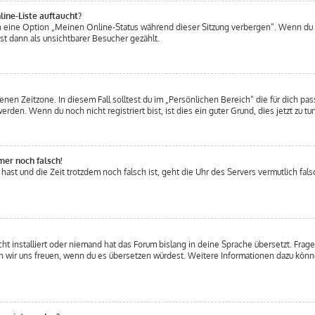
ine-Liste auftaucht?
en eine Option „Meinen Online-Status während dieser Sitzung verbergen“. Wenn du 
t dann als unsichtbarer Besucher gezählt.
nen Zeitzone. In diesem Fall solltest du im „Persönlichen Bereich“ die für dich pass
den. Wenn du noch nicht registriert bist, ist dies ein guter Grund, dies jetzt zu tun
mer noch falsch!
t hast und die Zeit trotzdem noch falsch ist, geht die Uhr des Servers vermutlich fal
t installiert oder niemand hat das Forum bislang in deine Sprache übersetzt. Frage
ürden wir uns freuen, wenn du es übersetzen würdest. Weitere Informationen dazu kö